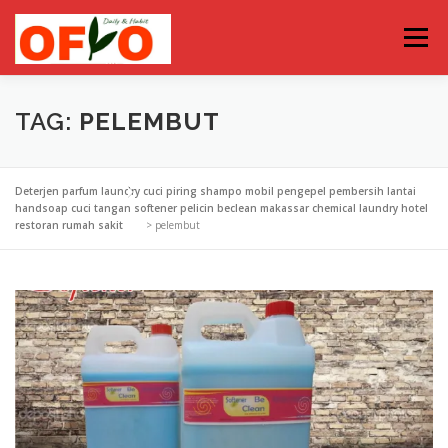
Lompat
ke
Menu
konten
TAG:
PELEMBUT
Deterjen parfum laundry cuci piring shampo mobil pengepel pembersih lantai
handsoap cuci tangan softener pelicin beclean makassar chemical laundry hotel
restoran rumah sakit
>
pelembut