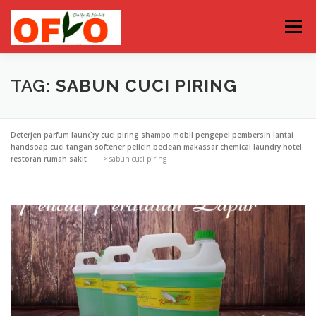
Lompat
ke
Menu
konten
TAG:
SABUN CUCI PIRING
Deterjen parfum laundry cuci piring shampo mobil pengepel pembersih lantai
handsoap cuci tangan softener pelicin beclean makassar chemical laundry hotel
restoran rumah sakit
>
sabun cuci piring